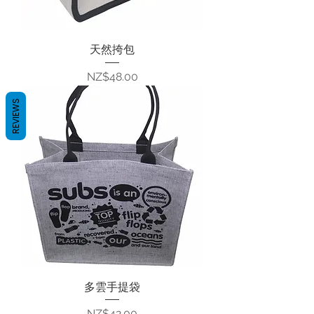
天然挎包
價格
NZ$48.00
REVIEWS
多雲手提袋
價格
NZ$42.00