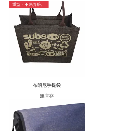
重型 - 不易弄脏。
布朗尼手提袋
無庫存