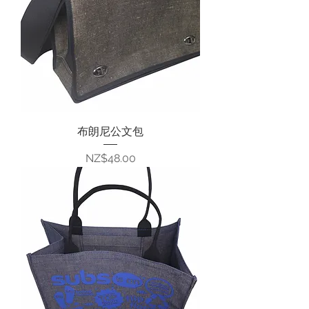
布朗尼公文包
價格
NZ$48.00