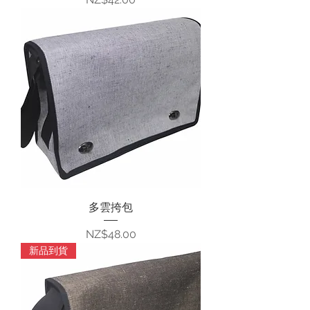
多雲挎包
價格
NZ$48.00
新品到貨