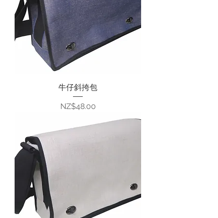
牛仔斜挎包
價格
NZ$48.00