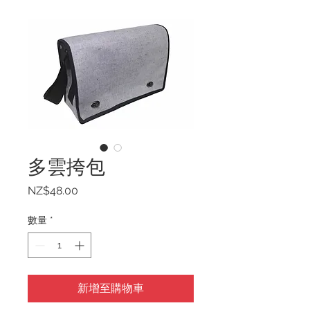
多雲挎包
價
NZ$48.00
格
數量
*
新增至購物車