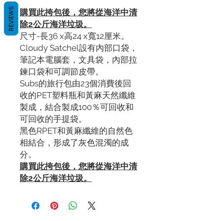
REVIEWS
購買此挎包後，您將從海洋中清
除2公斤海洋垃圾。
尺寸-長36 x高24 x寬12厘米。
Cloudy Satchel設有內部口袋，
筆記本電腦套，文具袋，內部拉
鍊口袋和可調節皮帶。
Subs的旅行包由23個消費後回
收的PET塑料瓶和黃麻天然纖維
製成，結合製成100％可回收和
可回收的手提袋。
黑色RPET和黃麻纖維的自然色
相結合，形成了灰色混濁的成
分。
購買此挎包後，您將從海洋中清
除2公斤海洋垃圾。