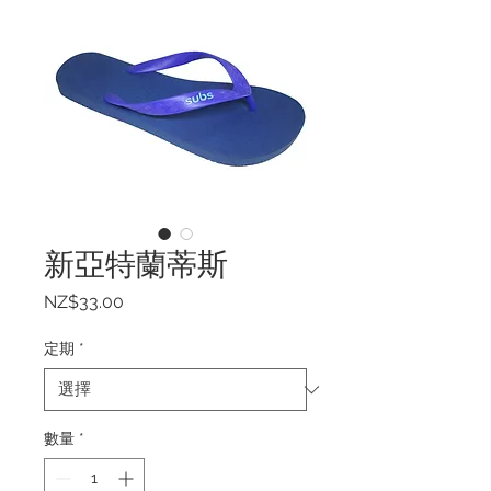
新亞特蘭蒂斯
價
NZ$33.00
格
定期
*
數量
*