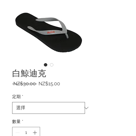
白鯨迪克
一
促
 NZ$30.00 
NZ$15.00
般
銷
價
價
定期
*
格
格
數量
*